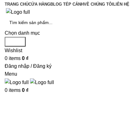
TRANG CHỦ
CỬA HÀNG
BLOG TÉP CẢNH
VỀ CHÚNG TÔI
LIÊN HỆ
Chọn danh mục
Search
Wishlist
0
items
0
₫
Đăng nhập / Đăng ký
Menu
0
items
0
₫